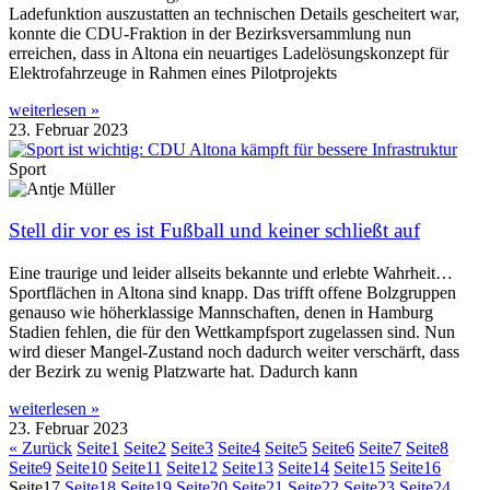
Ladefunktion auszustatten an technischen Details gescheitert war,
konnte die CDU-Fraktion in der Bezirksversammlung nun
erreichen, dass in Altona ein neuartiges Ladelösungskonzept für
Elektrofahrzeuge in Rahmen eines Pilotprojekts
weiterlesen »
23. Februar 2023
Sport
Stell dir vor es ist Fußball und keiner schließt auf
Eine traurige und leider allseits bekannte und erlebte Wahrheit…
Sportflächen in Altona sind knapp. Das trifft offene Bolzgruppen
genauso wie höherklassige Mannschaften, denen in Hamburg
Stadien fehlen, die für den Wettkampfsport zugelassen sind. Nun
wird dieser Mangel-Zustand noch dadurch weiter verschärft, dass
der Bezirk zu wenig Platzwarte hat. Dadurch kann
weiterlesen »
23. Februar 2023
« Zurück
Seite
1
Seite
2
Seite
3
Seite
4
Seite
5
Seite
6
Seite
7
Seite
8
Seite
9
Seite
10
Seite
11
Seite
12
Seite
13
Seite
14
Seite
15
Seite
16
Seite
17
Seite
18
Seite
19
Seite
20
Seite
21
Seite
22
Seite
23
Seite
24