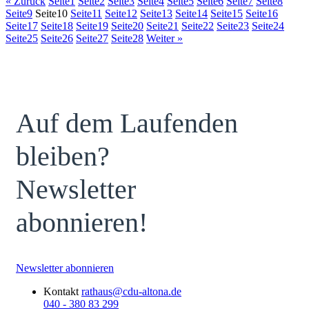
« Zurück
Seite
1
Seite
2
Seite
3
Seite
4
Seite
5
Seite
6
Seite
7
Seite
8
Seite
9
Seite
10
Seite
11
Seite
12
Seite
13
Seite
14
Seite
15
Seite
16
Seite
17
Seite
18
Seite
19
Seite
20
Seite
21
Seite
22
Seite
23
Seite
24
Seite
25
Seite
26
Seite
27
Seite
28
Weiter »
Auf dem Laufenden
bleiben?
Newsletter
abonnieren!
Newsletter abonnieren
Kontakt
rathaus@cdu-altona.de
040 - 380 83 299