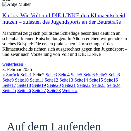
Kurios: Wie Volt und DIE LINKE den Klimaentscheid
nutzen – zulasten des Jugendsports an der Baurstraße
Manchmal zeigt sich politische Schieflage besonders deutlich an
scheinbar kleinen Entscheidungen. In Altona erleben wir gerade ein
solches Beispiel: Die ersten praktischen „Umsetzungen“ des
Klimaentscheids richten sich ausgerechnet gegen den Jugendsport –
und zwar nach Vorstellung von Volt und DIE LINKE.
weiterlesen »
3. Februar 2026
« Zurück
Seite
1
Seite
2
Seite
3
Seite
4
Seite
5
Seite
6
Seite
7
Seite
8
Seite
9
Seite
10
Seite
11
Seite
12
Seite
13
Seite
14
Seite
15
Seite
16
Seite
17
Seite
18
Seite
19
Seite
20
Seite
21
Seite
22
Seite
23
Seite
24
Seite
25
Seite
26
Seite
27
Seite
28
Weiter »
Auf dem Laufenden