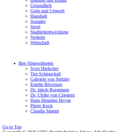
Bildung und Kultur
Gesundheit
Grün und Umwelt
Haushalt
Soziales
Sport
Stadtteilentwicklung
Verkehr
Wirtschaft
Ihre Abgeordneten
Sven Hielscher
Tim Schmuckall
Gabriele von Stritzky
Emelie Böversen
Dr. Jakob Borgmann
Dr. Ulrike von Criegern
Hans Henning Heyne
Pierre Kock
Claudia Stamm
Go to Top