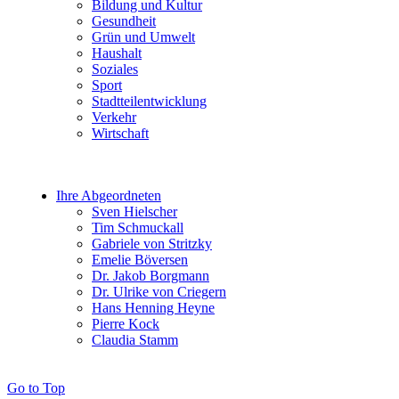
Bildung und Kultur
Gesundheit
Grün und Umwelt
Haushalt
Soziales
Sport
Stadtteilentwicklung
Verkehr
Wirtschaft
Ihre Abgeordneten
Sven Hielscher
Tim Schmuckall
Gabriele von Stritzky
Emelie Böversen
Dr. Jakob Borgmann
Dr. Ulrike von Criegern
Hans Henning Heyne
Pierre Kock
Claudia Stamm
Go to Top