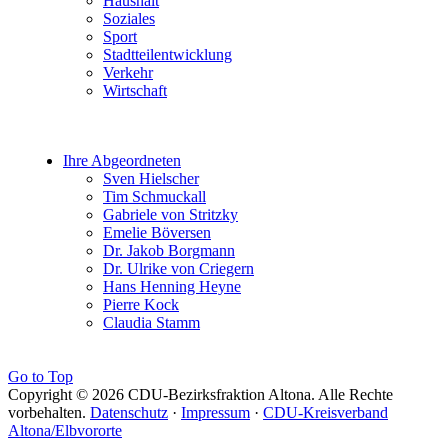
Haushalt
Soziales
Sport
Stadtteilentwicklung
Verkehr
Wirtschaft
Ihre Abgeordneten
Sven Hielscher
Tim Schmuckall
Gabriele von Stritzky
Emelie Böversen
Dr. Jakob Borgmann
Dr. Ulrike von Criegern
Hans Henning Heyne
Pierre Kock
Claudia Stamm
Go to Top
Copyright © 2026 CDU-Bezirksfraktion Altona. Alle Rechte
vorbehalten.
Datenschutz
·
Impressum
·
CDU-Kreisverband
Altona/Elbvororte