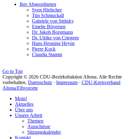
Ihre Abgeordneten
Sven Hielscher
Tim Schmuckall
Gabriele von Stritzky
Emelie Böversen
Dr. Jakob Borgmann
Dr. Ulrike von Criegern
Hans Henning Heyne
Pierre Kock
Claudia Stamm
Go to Top
Copyright © 2026 CDU-Bezirksfraktion Altona. Alle Rechte
vorbehalten.
Datenschutz
·
Impressum
·
CDU-Kreisverband
Altona/Elbvororte
Moin!
Aktuelles
Über uns
Unsere Arbeit
Themen
Ausschüsse
Sitzungskalender
Kontakt