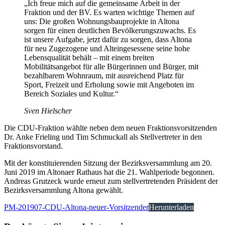
„Ich freue mich auf die gemeinsame Arbeit in der
Fraktion und der BV. Es warten wichtige Themen auf
uns: Die großen Wohnungsbauprojekte in Altona
sorgen für einen deutlichen Bevölkerungszuwachs. Es
ist unsere Aufgabe, jetzt dafür zu sorgen, dass Altona
für neu Zugezogene und Alteingesessene seine hohe
Lebensqualität behält – mit einem breiten
Mobilitätsangebot für alle Bürgerinnen und Bürger, mit
bezahlbarem Wohnraum, mit ausreichend Platz für
Sport, Freizeit und Erholung sowie mit Angeboten im
Bereich Soziales und Kultur.“
Sven Hielscher
Die CDU-Fraktion wählte neben dem neuen Fraktionsvorsitzenden
Dr. Anke Frieling und Tim Schmuckall als Stellvertreter in den
Fraktionsvorstand.
Mit der konstituierenden Sitzung der Bezirksversammlung am 20.
Juni 2019 im Altonaer Rathaus hat die 21. Wahlperiode begonnen.
Andreas Grutzeck wurde erneut zum stellvertretenden Präsident der
Bezirksversammlung Altona gewählt.
PM-201907-CDU-Altona-neuer-Vorsitzender
Herunterladen