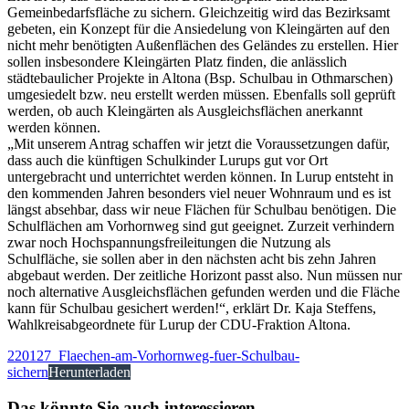
Gemeinbedarfsfläche zu sichern. Gleichzeitig wird das Bezirksamt
gebeten, ein Konzept für die Ansiedelung von Kleingärten auf den
nicht mehr benötigten Außenflächen des Geländes zu erstellen. Hier
sollen insbesondere Kleingärten Platz finden, die anlässlich
städtebaulicher Projekte in Altona (Bsp. Schulbau in Othmarschen)
umgesiedelt bzw. neu erstellt werden müssen. Ebenfalls soll geprüft
werden, ob auch Kleingärten als Ausgleichsflächen anerkannt
werden können.
„Mit unserem Antrag schaffen wir jetzt die Voraussetzungen dafür,
dass auch die künftigen Schulkinder Lurups gut vor Ort
untergebracht und unterrichtet werden können. In Lurup entsteht in
den kommenden Jahren besonders viel neuer Wohnraum und es ist
längst absehbar, dass wir neue Flächen für Schulbau benötigen. Die
Schulflächen am Vorhornweg sind gut geeignet. Zurzeit verhindern
zwar noch Hochspannungsfreileitungen die Nutzung als
Schulfläche, sie sollen aber in den nächsten acht bis zehn Jahren
abgebaut werden. Der zeitliche Horizont passt also. Nun müssen nur
noch alternative Ausgleichsflächen gefunden werden und die Fläche
kann für Schulbau gesichert werden!“,
erklärt Dr. Kaja Steffens,
Wahlkreisabgeordnete für Lurup der CDU-Fraktion Altona.
220127_Flaechen-am-Vorhornweg-fuer-Schulbau-
sichern
Herunterladen
Das könnte Sie auch interessieren